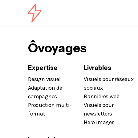
Skip
to
main
content
Ôvoyages
Expertise
Livrables
Design visuel
Visuels pour réseaux
Adaptation de
sociaux
campagnes
Bannières web
Production multi-
Visuels pour
format
newsletters
Hero images